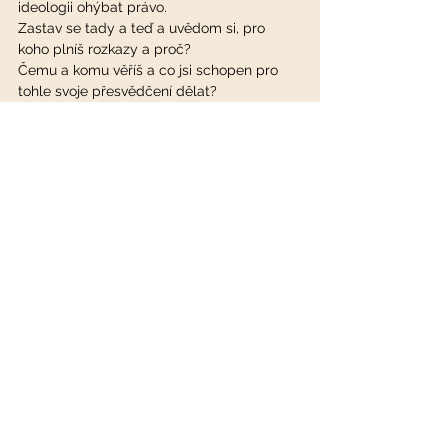
ideologii ohýbat právo. 
Zastav se tady a teď a uvědom si, pro 
koho plníš rozkazy a proč? 
Čemu a komu věříš a co jsi schopen pro 
tohle svoje přesvědčení dělat? 
Rozhoduješ se ze strachu nebo z lásky? 
Pro peníze a moc nebo z moudrosti srdce?
Pamatuj, že ty i já jsme neoddělitelně 
propojeni, se Zemí i zbytkem Vesmíru, 
jsme JEDNÍM. 
A společně se potřebujeme naučit žít v 
míru, svobodě, odpovědnosti, spolupráci, 
sounáležitosti, pospolitosti, radosti, 
humoru, hravosti, autentičnosti, 
opravdovosti, širším Vědomí a v harmonii 
Řádu. 
Prosté Jedno Duché Bytí. 
S Láskou, Jedině  
M.Jana Budařová