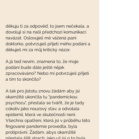
děkuju ti za odpověď, to jsem nečekala, a 
dovoluji si na naši předchozí komunikaci 
navázat. Oslovuješ mě vážená paní 
doktorko, potvrzuješ přijetí mého podání a 
děkuješ mi za můj kritický názor.
A já teď nevím, znamená to, že moje 
podání bude dále ještě nějak 
zpracováváno? Nebo mi potvrzuješ přijetí 
a tím to skončilo? 
A tak pro jistotu znovu žádám aby jsi 
okamžitě ukončila tu "pandemickou 
psychozu", přestala se tvářit, že je tady 
cokoliv jako nouzový stav, a odvolala 
epidemii, která ve skutečnosti není.   
Všechna opatření, která jsi v průběhu této 
fingované pandemie provedla, byla 
protiprávní. Žádám, abys okamžitě 
přestala šířit strach, jako už jsi o to byla 