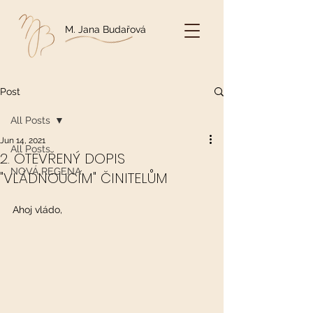
M. Jana Budařová
Post
All Posts
Jun 14, 2021
All Posts
2. OTEVŘENÝ DOPIS
NOVÁ REGENA
"VLÁDNOUCÍM" ČINITELŮM
Ahoj vládo,