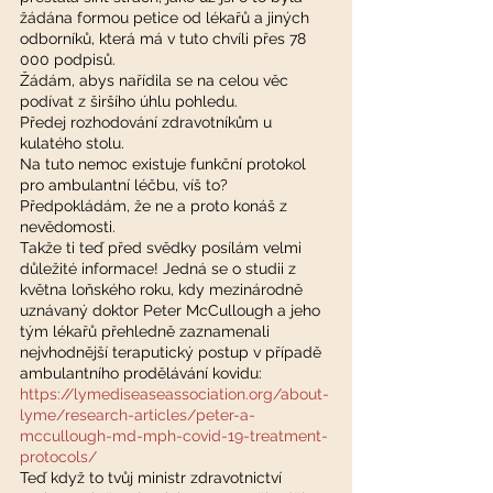
žádána formou petice od lékařů a jiných 
odborníků, která má v tuto chvíli přes 78 
000 podpisů. 
Žádám, abys nařídila se na celou věc 
podívat z širšího úhlu pohledu. 
Předej rozhodování zdravotníkům u 
kulatého stolu. 
Na tuto nemoc existuje funkční protokol 
pro ambulantní léčbu, víš to? 
Předpokládám, že ne a proto konáš z 
nevědomosti. 
Takže ti teď před svědky posílám velmi 
důležité informace! Jedná se o studii z 
května loňského roku, kdy mezinárodně 
uznávaný doktor Peter McCullough a jeho 
tým lékařů přehledně zaznamenali 
nejvhodnější teraputický postup v případě 
ambulantního prodělávání kovidu: 
https://lymediseaseassociation.org/about-
lyme/research-articles/peter-a-
mccullough-md-mph-covid-19-treatment-
protocols/
Teď když to tvůj ministr zdravotnictví 