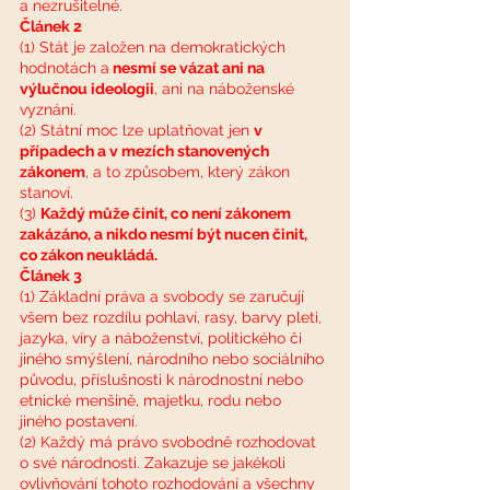
a nezrušitelné.
Článek 2
(1) Stát je založen na demokratických 
hodnotách a
 nesmí se vázat ani na 
výlučnou ideologii
, ani na náboženské 
vyznání.
(2) Státní moc lze uplatňovat jen 
v 
případech a v mezích stanovených 
zákonem
, a to způsobem, který zákon 
stanoví.
(3) 
Každý může činit, co není zákonem 
zakázáno, a nikdo nesmí být nucen činit, 
co zákon neukládá.
Článek 3
(1) Základní práva a svobody se zaručují 
všem bez rozdílu pohlaví, rasy, barvy pleti, 
jazyka, víry a náboženství, politického či 
jiného smýšlení, národního nebo sociálního 
původu, příslušnosti k národnostní nebo 
etnické menšině, majetku, rodu nebo 
jiného postavení.
(2) Každý má právo svobodně rozhodovat 
o své národnosti. Zakazuje se jakékoli 
ovlivňování tohoto rozhodování a všechny 