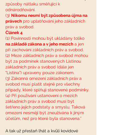
způsoby nátlaku směřující k 
odnárodňování.
(3) 
Nikomu nesmí být způsobena újma na 
právech
 pro uplatňování jeho základních 
práv a svobod.
Článek 4
(1) Povinnosti mohou být ukládány toliko 
na základě zákona a v jeho mezích
 a jen 
při zachování základních práv a svobod.
(2) Meze základních práv a svobod mohou 
být za podmínek stanovených Listinou 
základních práv a svobod (dále jen 
"Listina") upraveny pouze zákonem.
(3) Zákonná omezení základních práv a 
svobod musí platit stejně pro všechny 
případy, které splňují stanovené podmínky.
(4) Při používání ustanovení o mezích 
základních práv a svobod musí být 
šetřeno jejich podstaty a smyslu. Taková 
omezení nesmějí být zneužívána k jiným 
účelům, než pro které byla stanovena.”
A tak už přestaň lhát a kvůli kovidové 