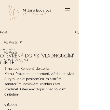
M. Jana Budařová
Post
All Posts
Jun 9, 2021
All Posts
OTEVŘENÝ DOPIS "VLÁDNOUCÍM"
NOVÁ REGENA
ČINITELŮM
Email od: Konopná doktorka
Komu: Prezident, parlament, vláda, televize
Skrytá kopie: poslancům, ministrům, 
senátorům, novinkám, rozhlasu atd..... 
Předmět: Otevřený dopis "vládnoucím" 
činitelům
9.6.2021
5:44