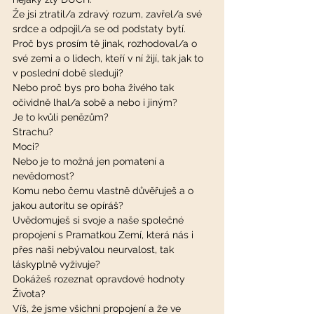
Že jsi ztratil/a zdravý rozum, zavřel/a své 
srdce a odpojil/a se od podstaty bytí.
Proč bys prosím tě jinak, rozhodoval/a o 
své zemi a o lidech, kteří v ní žijí, tak jak to 
v poslední době sleduji?
Nebo proč bys pro boha živého tak 
očividně lhal/a sobě a nebo i jiným?
Je to kvůli penězům?
Strachu?
Moci?
Nebo je to možná jen pomatení a 
nevědomost?
Komu nebo čemu vlastně důvěřuješ a o 
jakou autoritu se opíráš?
Uvědomuješ si svoje a naše společné 
propojení s Pramatkou Zemí, která nás i 
přes naši nebývalou neurvalost, tak 
láskyplně vyživuje?
Dokážeš rozeznat opravdové hodnoty 
Života?
Víš, že jsme všichni propojení a že ve 