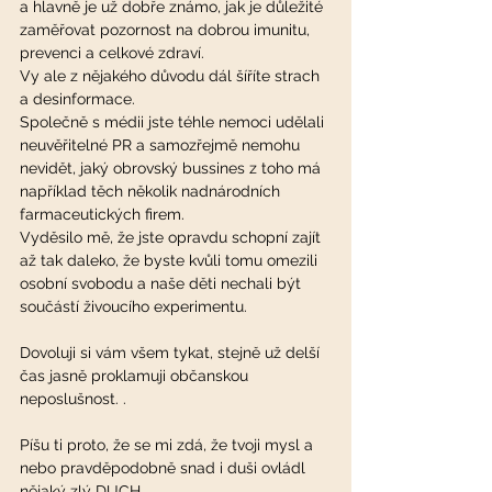
a hlavně je už dobře známo, jak je důležité 
zaměřovat pozornost na dobrou imunitu, 
prevenci a celkové zdraví.
Vy ale z nějakého důvodu dál šíříte strach 
a desinformace.
Společně s médii jste téhle nemoci udělali 
neuvěřitelné PR a samozřejmě nemohu 
nevidět, jaký obrovský bussines z toho má 
například těch několik nadnárodních 
farmaceutických firem.
Vyděsilo mě, že jste opravdu schopní zajít 
až tak daleko, že byste kvůli tomu omezili 
osobní svobodu a naše děti nechali být 
součástí živoucího experimentu.
Dovoluji si vám všem tykat, stejně už delší 
čas jasně proklamuji občanskou 
neposlušnost. .
Píšu ti proto, že se mi zdá, že tvoji mysl a 
nebo pravděpodobně snad i duši ovládl 
nějaký zlý DUCH.