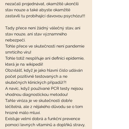
nezačali projednávat, okamžitě ukončili 
stav nouze a také abyste okamžitě 
zastavili tu probíhající davovou psychózu!!!
Tady přece není žádný válečný stav, ani 
stav nouze, ani stav významného 
nebezpečí.
Tohle přece ve skutečnosti není pandemie 
smrtícího viru!
Tohle totiž nesplňuje ani definici epidemie, 
která je na wikipedii!
Obzvlášť, když je jako hlavní číslo udáván 
počet pozitivně testovaných a ne 
skutečných klinických případů!?!
A navíc, když používané PCR testy nejsou  
vhodnou diagnostickou metodou!
Tahle viróza je ve skutečnosti dobře 
léčitelná, ale z nějakého důvodu se o tom 
hrozně málo mluví.
Existuje velmi dobrá a funkční prevence 
pomocí levných vitamínů a doplňků stravy, 