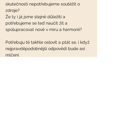
skutečnosti nepotřebujeme soutěžit o 
zdroje?
Že ty i já jsme stejně důležití a 
potřebujeme se teď naučit žít a 
spolupracovat nově v míru a harmonii?
Potřebuju tě takhle oslovit a ptát se, i když 
nejpravděpodobnější odpovědí bude asi 
mlčení.
Modlím se za sebe i za tebe, ať už 
konečně pravda a láska zvítězí nad lží a 
nenávistí.
S Láskou, Jedině 
M.Jana Budařová